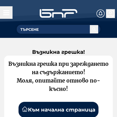
Възникна грешка!
Възникна грешка при зареждането
на съдържанието!
Моля, опитайте отново по-
късно!
Към начална страница