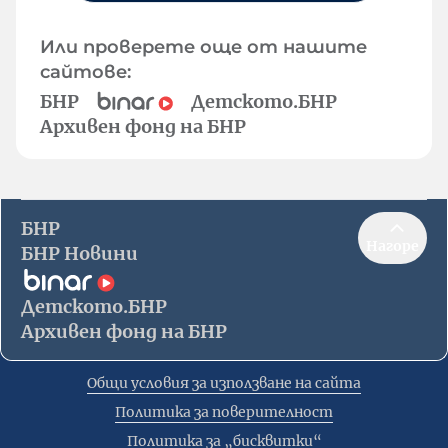
Или проверете още от нашите
сайтове:
БНР
Детското.БНР
Архивен фонд на БНР
БНР
Нагоре
БНР Новини
Детското.БНР
Архивен фонд на БНР
Общи условия за използване на сайта
Политика за поверителност
Политика за „бисквитки“