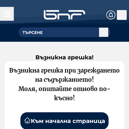
Възникна грешка!
Възникна грешка при зареждането
на съдържанието!
Моля, опитайте отново по-
късно!
Към начална страница