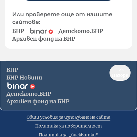
Или проверете още от нашите
сайтове:
БНР
Детското.БНР
Архивен фонд на БНР
БНР
Нагоре
БНР Новини
Детското.БНР
Архивен фонд на БНР
Общи условия за използване на сайта
Политика за поверителност
Политика за „бисквитки“