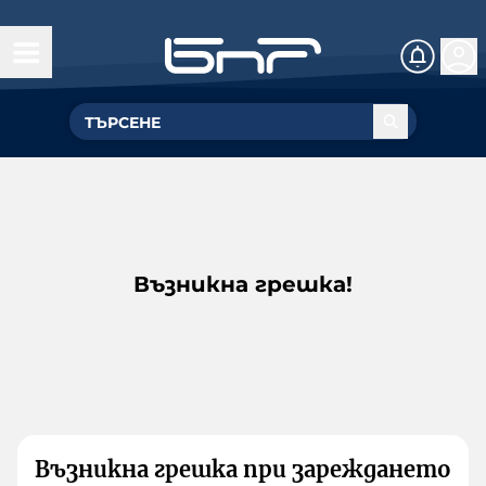
Възникна грешка!
Възникна грешка при зареждането