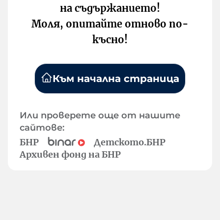
на съдържанието!
Моля, опитайте отново по-
късно!
Към начална страница
Или проверете още от нашите
сайтове:
БНР
Детското.БНР
Архивен фонд на БНР