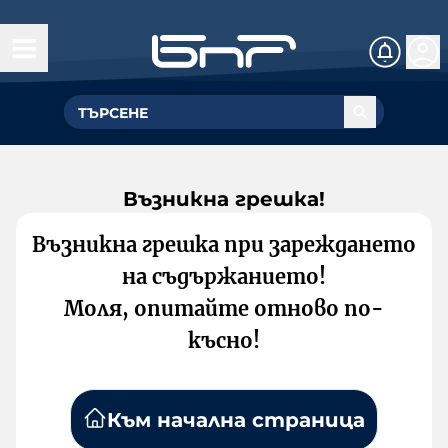
Възникна грешка!
Възникна грешка при зареждането
на съдържанието!
Моля, опитайте отново по-
късно!
Към начална страница