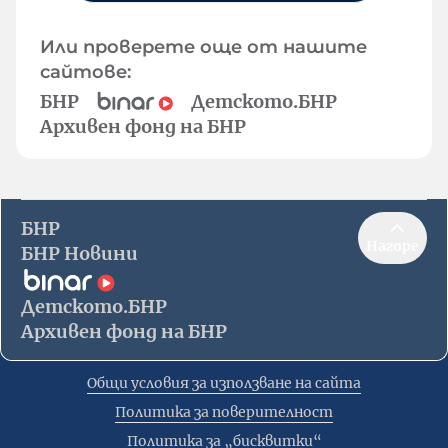
Или проверете още от нашите
сайтове:
БНР
Детското.БНР
Архивен фонд на БНР
БНР
Нагоре
БНР Новини
Детското.БНР
Архивен фонд на БНР
Общи условия за използване на сайта
Политика за поверителност
Политика за „бисквитки“