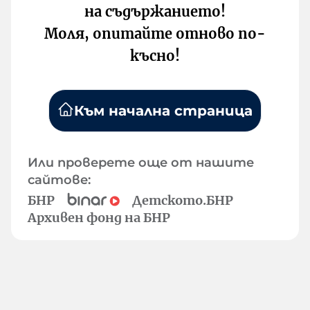
на съдържанието!
Моля, опитайте отново по-
късно!
Към начална страница
Или проверете още от нашите
сайтове:
БНР
Детското.БНР
Архивен фонд на БНР