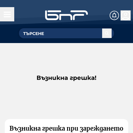
Възникна грешка!
Възникна грешка при зареждането