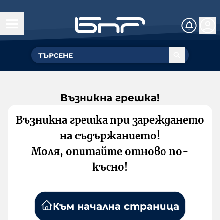
Възникна грешка!
Възникна грешка при зареждането
на съдържанието!
Моля, опитайте отново по-
късно!
Към начална страница