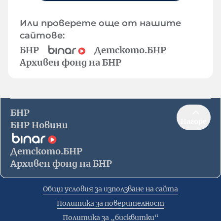
Или проверете още от нашите
сайтове:
БНР
Детското.БНР
Архивен фонд на БНР
БНР
Нагоре
БНР Новини
Детското.БНР
Архивен фонд на БНР
Общи условия за използване на сайта
Политика за поверителност
Политика за „бисквитки“