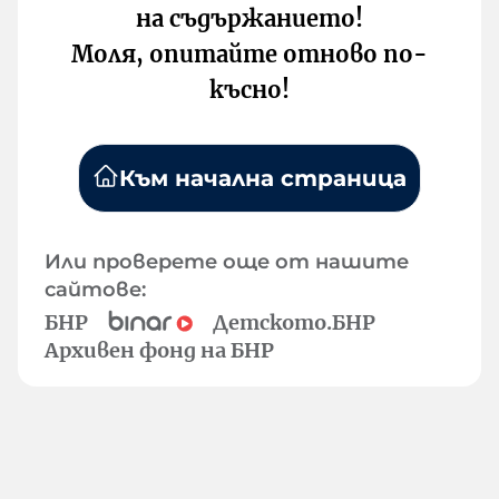
на съдържанието!
Моля, опитайте отново по-
късно!
Към начална страница
Или проверете още от нашите
сайтове:
БНР
Детското.БНР
Архивен фонд на БНР