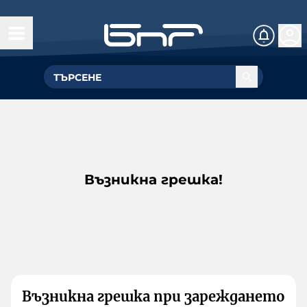
Възникна грешка!
Възникна грешка при зареждането