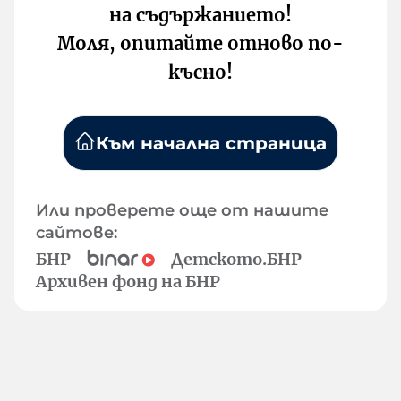
на съдържанието!
Моля, опитайте отново по-
късно!
Към начална страница
Или проверете още от нашите
сайтове:
БНР
Детското.БНР
Архивен фонд на БНР