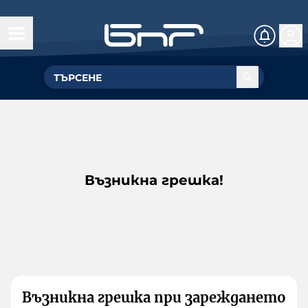
Възникна грешка!
Възникна грешка при зареждането