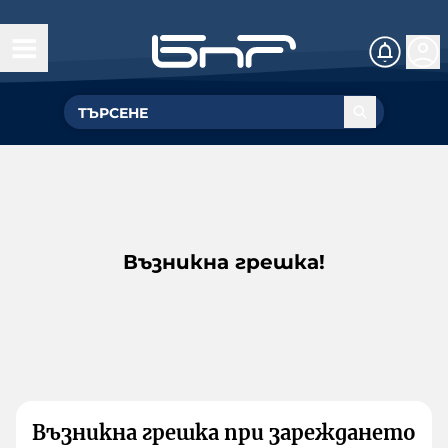
Възникна грешка!
Възникна грешка при зареждането