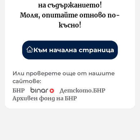
на съдържанието!
Моля, опитайте отново по-
късно!
Към начална страница
Или проверете още от нашите
сайтове:
БНР
Детското.БНР
Архивен фонд на БНР