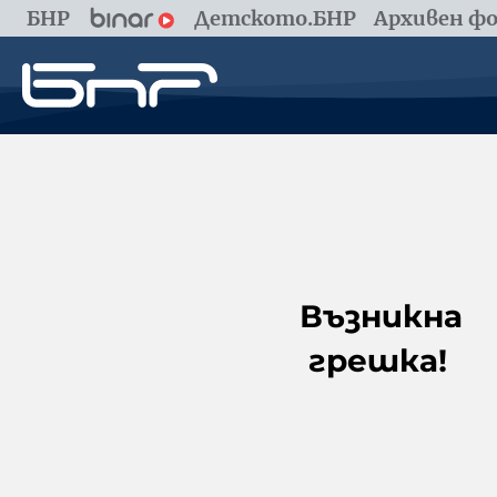
БНР
Детското.БНР
Архивен фо
Възникна
грешка!