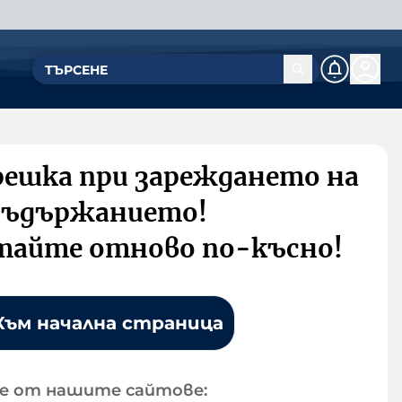
решка при зареждането на
съдържанието!
тайте отново по-късно!
Към начална страница
е от нашите сайтове: