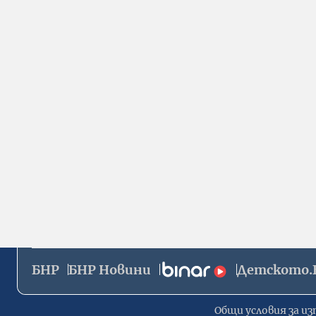
БНР
БНР Новини
Детското.
Общи условия за из