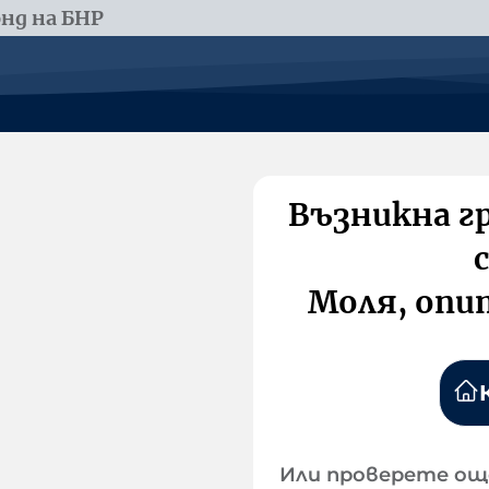
нд на БНР
Възникна г
Моля, опи
Или проверете ощ