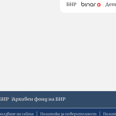
БНР
Дет
БНР
Архивен фонд на БНР
ползване на сайта
Политика за поверителност
Полит