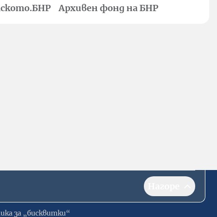
ското.БНР
Архивен фонд на БНР
Нагоре
ика за „бисквитки“