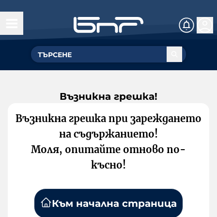
Възникна грешка!
Възникна грешка при зареждането
на съдържанието!
Моля, опитайте отново по-
късно!
Към начална страница