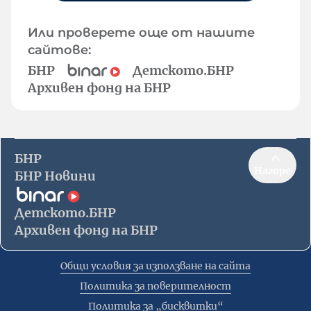
Или проверете още от нашите
сайтове:
БНР
Детското.БНР
Архивен фонд на БНР
БНР
Нагоре
БНР Новини
Детското.БНР
Архивен фонд на БНР
Общи условия за използване на сайта
Политика за поверителност
Политика за „бисквитки“