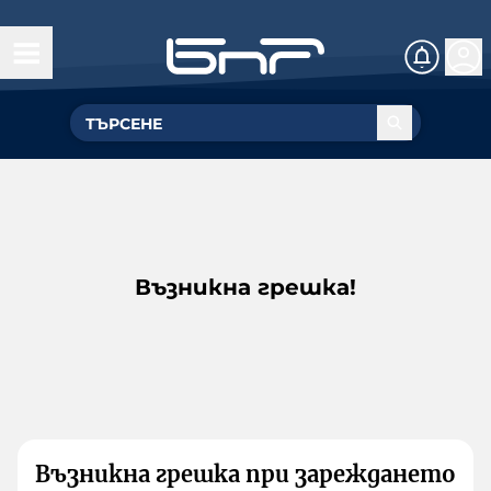
Възникна грешка!
Възникна грешка при зареждането