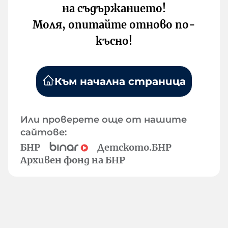
на съдържанието!
Моля, опитайте отново по-
късно!
Към начална страница
Или проверете още от нашите
сайтове:
БНР
Детското.БНР
Архивен фонд на БНР