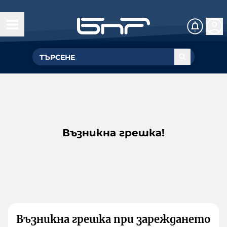
Възникна грешка!
Възникна грешка при зареждането