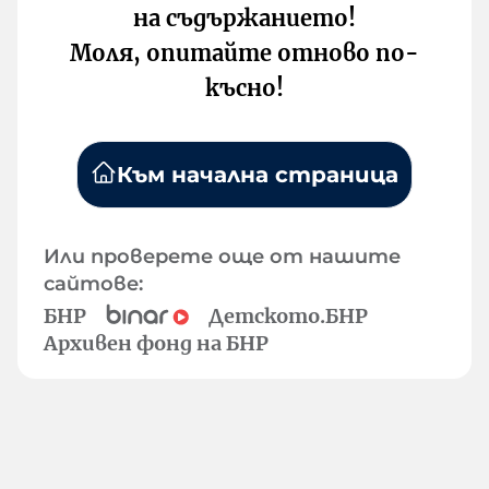
на съдържанието!
Моля, опитайте отново по-
късно!
Към начална страница
Или проверете още от нашите
сайтове:
БНР
Детското.БНР
Архивен фонд на БНР