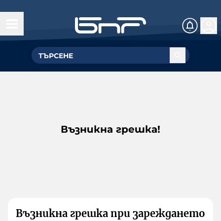
Възникна грешка!
Възникна грешка при зареждането