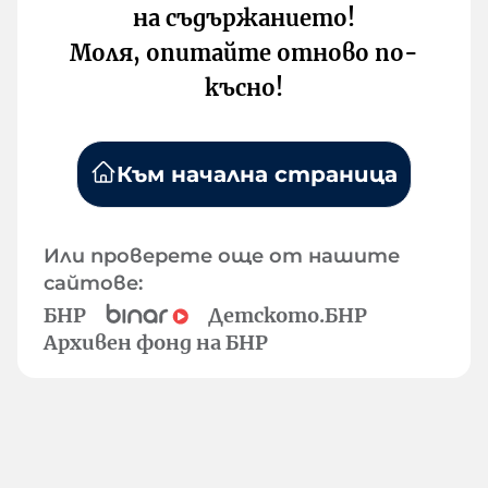
на съдържанието!
Моля, опитайте отново по-
късно!
Към начална страница
Или проверете още от нашите
сайтове:
БНР
Детското.БНР
Архивен фонд на БНР