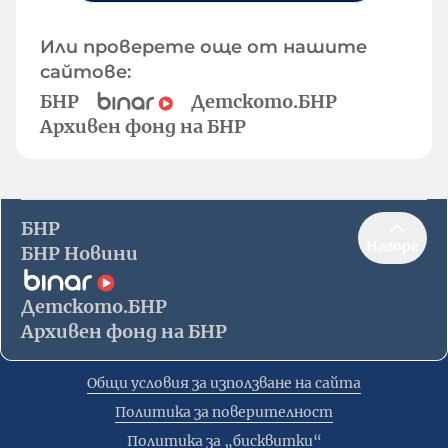
Или проверете още от нашите
сайтове:
БНР
Детското.БНР
Архивен фонд на БНР
БНР
Нагоре
БНР Новини
Детското.БНР
Архивен фонд на БНР
Общи условия за използване на сайта
Политика за поверителност
Политика за „бисквитки“