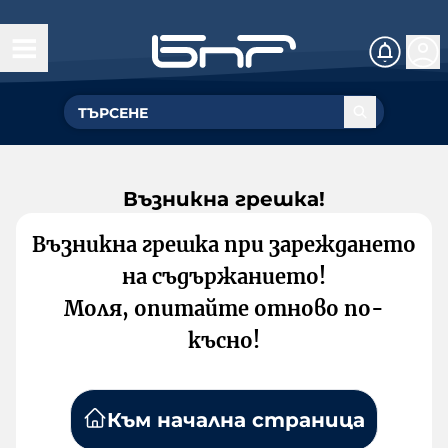
Възникна грешка!
Възникна грешка при зареждането
на съдържанието!
Моля, опитайте отново по-
късно!
Към начална страница