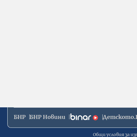
БНР
БНР Новини
Детското.
Общи условия за из