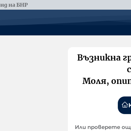
нд на БНР
Възникна г
Моля, опи
Или проверете ощ