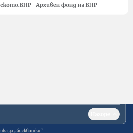
ското.БНР
Архивен фонд на БНР
Нагоре
ика за „бисквитки“