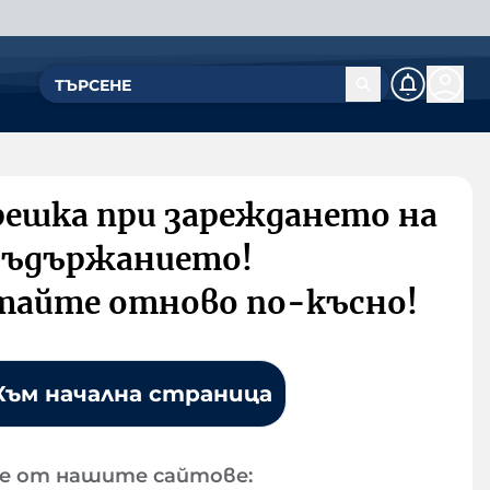
решка при зареждането на
съдържанието!
тайте отново по-късно!
Към начална страница
е от нашите сайтове: