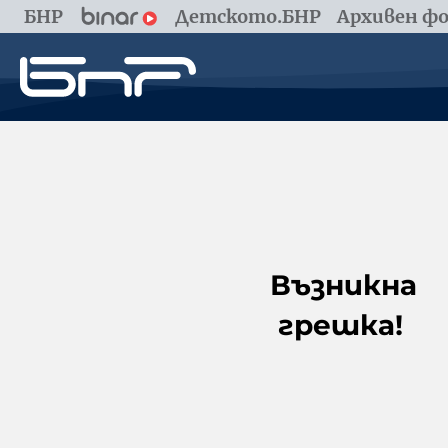
БНР
Детското.БНР
Архивен фо
Възникна
грешка!