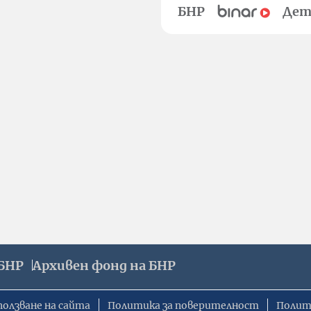
БНР
Дет
БНР
Архивен фонд на БНР
ползване на сайта
Политика за поверителност
Полит