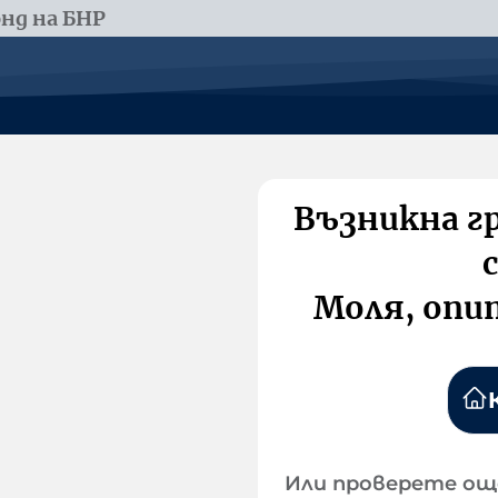
нд на БНР
Възникна г
Моля, опи
Или проверете ощ