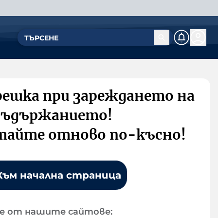
решка при зареждането на
съдържанието!
тайте отново по-късно!
Към начална страница
е от нашите сайтове: