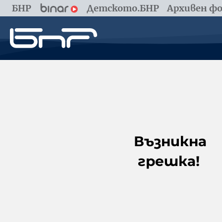
БНР
Детското.БНР
Архивен фо
Възникна
грешка!