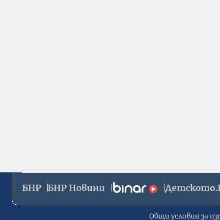
БНР
БНР Новини
Детското.
Общи условия за из