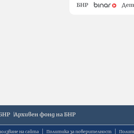
БНР
Дет
БНР
Архивен фонд на БНР
ползване на сайта
Политика за поверителност
Полит