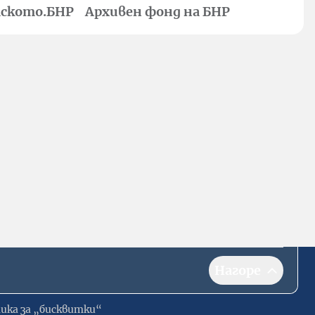
ското.БНР
Архивен фонд на БНР
Нагоре
ика за „бисквитки“