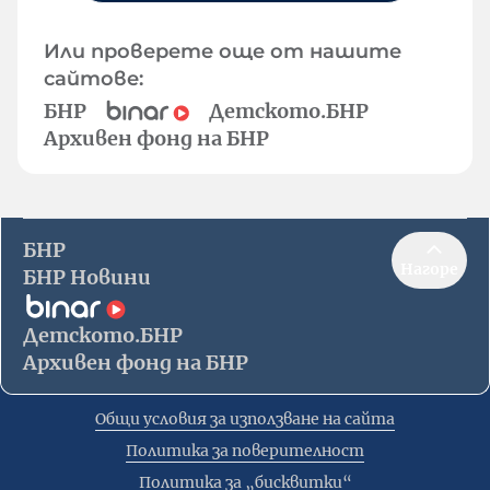
Или проверете още от нашите
сайтове:
БНР
Детското.БНР
Архивен фонд на БНР
БНР
Нагоре
БНР Новини
Детското.БНР
Архивен фонд на БНР
Общи условия за използване на сайта
Политика за поверителност
Политика за „бисквитки“