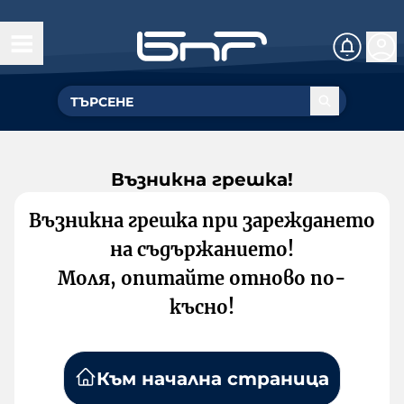
Възникна грешка!
Възникна грешка при зареждането
на съдържанието!
Моля, опитайте отново по-
късно!
Към начална страница