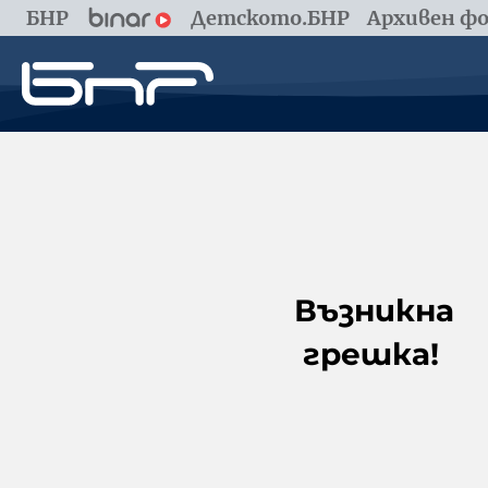
БНР
Детското.БНР
Архивен фо
Възникна
грешка!