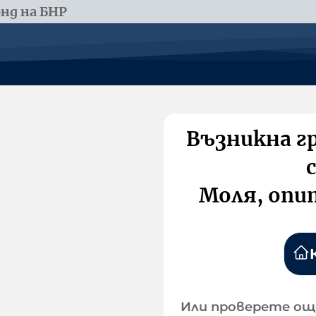
нд на БНР
Възникна г
Моля, опи
Или проверете ощ