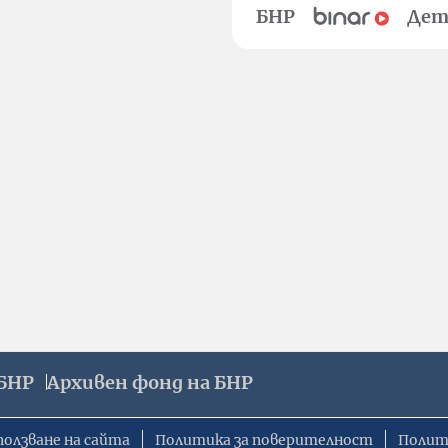
БНР
Дет
БНР
Архивен фонд на БНР
ползване на сайта
Политика за поверителност
Полит