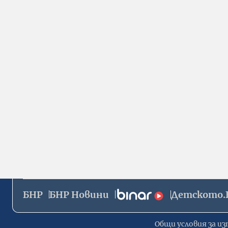
БНР
БНР Новини
Детското.
Общи условия за из