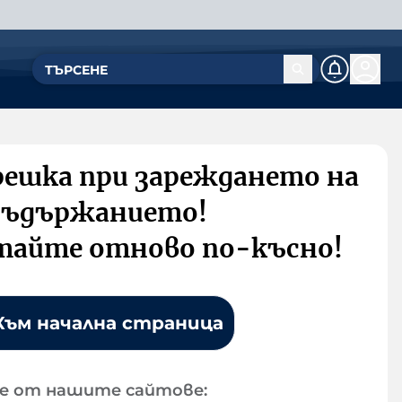
решка при зареждането на
съдържанието!
тайте отново по-късно!
Към начална страница
е от нашите сайтове: