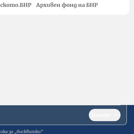
ското.БНР
Архивен фонд на БНР
Нагоре
ика за „бисквитки“