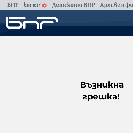
БНР
Детското.БНР
Архивен фо
Възникна
грешка!