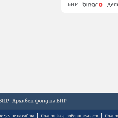
БНР
Дет
БНР
Архивен фонд на БНР
ползване на сайта
Политика за поверителност
Полит