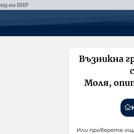
нд на БНР
Възникна г
Моля, опи
Или проверете ощ