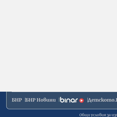
БНР
БНР Новини
Детското.
Общи условия за из