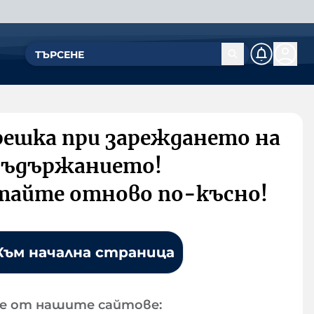
решка при зареждането на
съдържанието!
тайте отново по-късно!
Към начална страница
е от нашите сайтове: