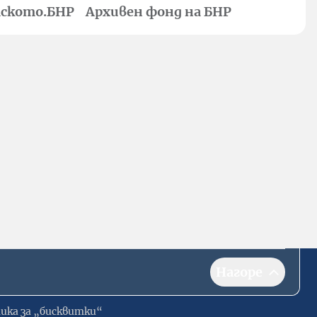
ското.БНР
Архивен фонд на БНР
Нагоре
ика за „бисквитки“