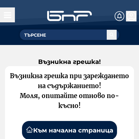
Възникна грешка!
Възникна грешка при зареждането
на съдържанието!
Моля, опитайте отново по-
късно!
Към начална страница