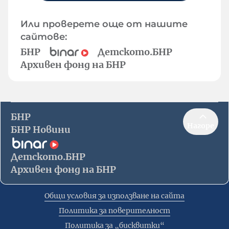
Или проверете още от нашите
сайтове:
БНР
Детското.БНР
Архивен фонд на БНР
БНР
Нагоре
БНР Новини
Детското.БНР
Архивен фонд на БНР
Общи условия за използване на сайта
Политика за поверителност
Политика за „бисквитки“