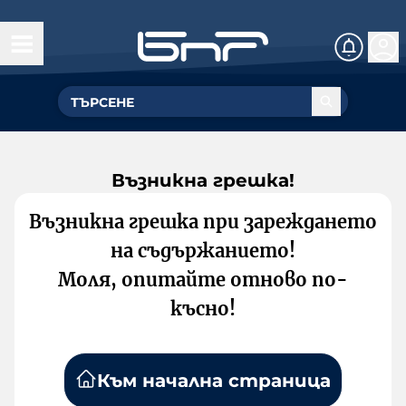
Възникна грешка!
Възникна грешка при зареждането
на съдържанието!
Моля, опитайте отново по-
късно!
Към начална страница