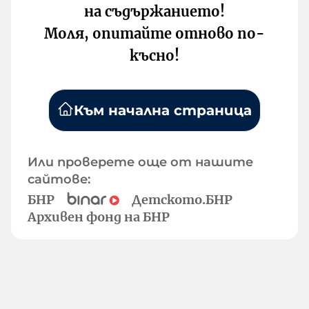
на съдържанието!
Моля, опитайте отново по-
късно!
Към начална страница
Или проверете още от нашите
сайтове:
БНР
Детското.БНР
Архивен фонд на БНР