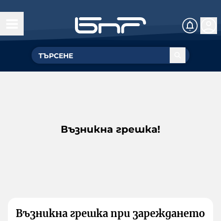
Възникна грешка!
Възникна грешка при зареждането