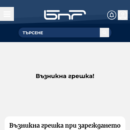
Възникна грешка!
Възникна грешка при зареждането