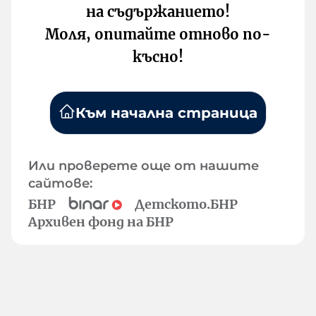
на съдържанието!
Моля, опитайте отново по-
късно!
Към начална страница
Или проверете още от нашите
сайтове:
БНР
Детското.БНР
Архивен фонд на БНР