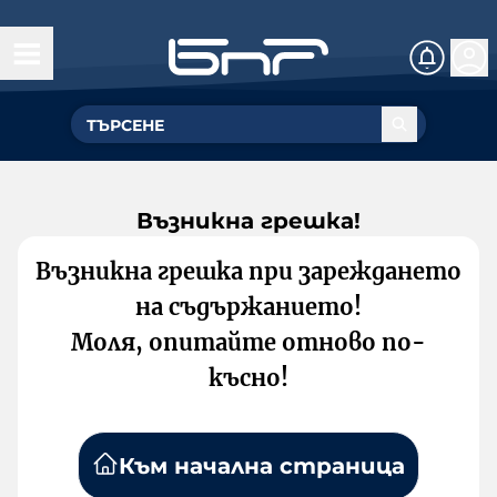
Възникна грешка!
Възникна грешка при зареждането
на съдържанието!
Моля, опитайте отново по-
късно!
Към начална страница