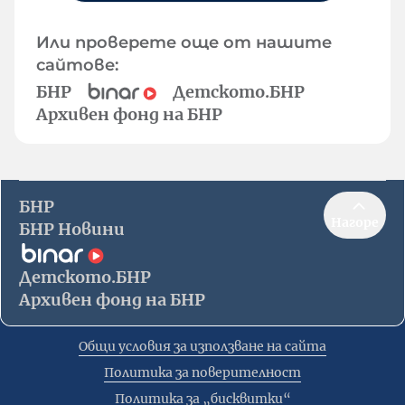
Или проверете още от нашите
сайтове:
БНР
Детското.БНР
Архивен фонд на БНР
БНР
Нагоре
БНР Новини
Детското.БНР
Архивен фонд на БНР
Общи условия за използване на сайта
Политика за поверителност
Политика за „бисквитки“