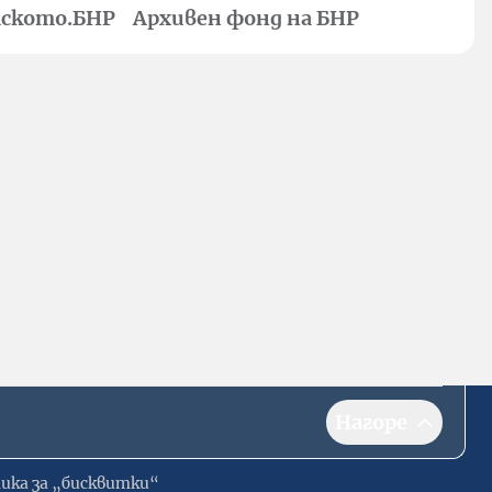
ското.БНР
Архивен фонд на БНР
Нагоре
ика за „бисквитки“