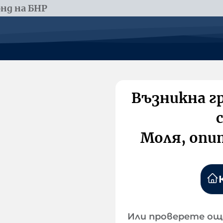
нд на БНР
Възникна г
Моля, опи
Или проверете ощ