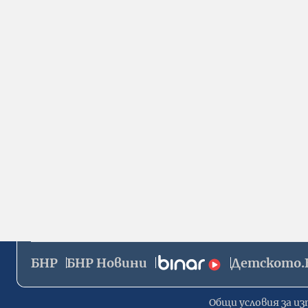
БНР
БНР Новини
Детското.
Общи условия за из