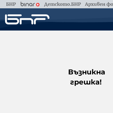
БНР
Детското.БНР
Архивен фо
Възникна
грешка!