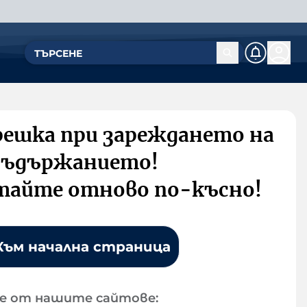
решка при зареждането на
съдържанието!
тайте отново по-късно!
Към начална страница
е от нашите сайтове: