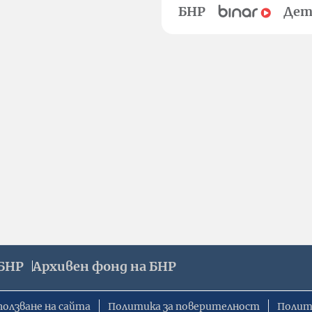
БНР
Дет
БНР
Архивен фонд на БНР
ползване на сайта
Политика за поверителност
Полит