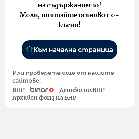
на съдържанието!
Моля, опитайте отново по-
късно!
Към начална страница
Или проверете още от нашите
сайтове:
БНР
Детското.БНР
Архивен фонд на БНР