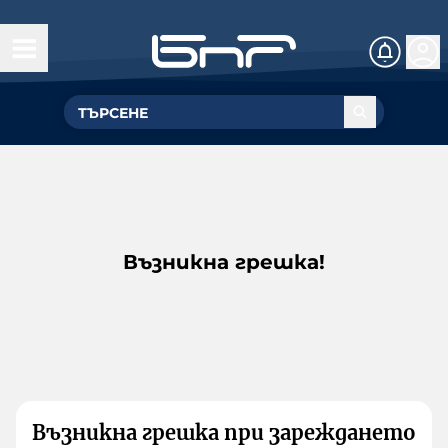
Възникна грешка!
Възникна грешка при зареждането