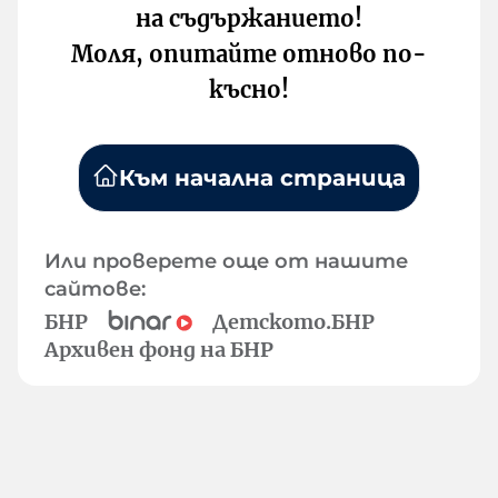
на съдържанието!
Моля, опитайте отново по-
късно!
Към начална страница
Или проверете още от нашите
сайтове:
БНР
Детското.БНР
Архивен фонд на БНР