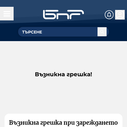
Възникна грешка!
Възникна грешка при зареждането