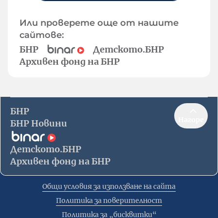
Или проверете още от нашите
сайтове:
БНР
Детското.БНР
Архивен фонд на БНР
БНР
Нагоре
БНР Новини
Детското.БНР
Архивен фонд на БНР
Общи условия за използване на сайта
Политика за поверителност
Политика за „бисквитки“