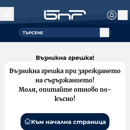
Възникна грешка!
Възникна грешка при зареждането
на съдържанието!
Моля, опитайте отново по-
късно!
Към начална страница