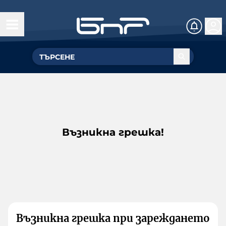
Възникна грешка!
Възникна грешка при зареждането