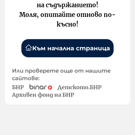
на съдържанието!
Моля, опитайте отново по-
късно!
Към начална страница
Или проверете още от нашите
сайтове:
БНР
Детското.БНР
Архивен фонд на БНР