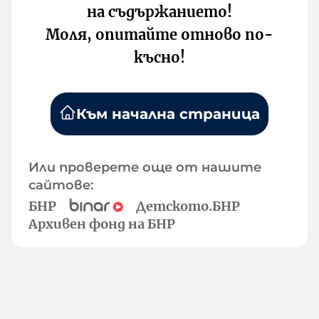
на съдържанието!
Моля, опитайте отново по-
късно!
Към начална страница
Или проверете още от нашите
сайтове:
БНР
Детското.БНР
Архивен фонд на БНР