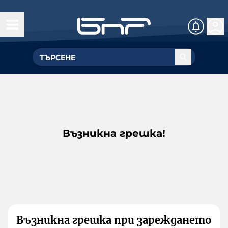
Възникна грешка!
Възникна грешка при зареждането