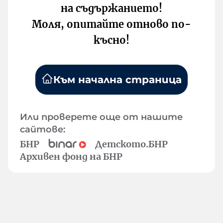
на съдържанието!
Моля, опитайте отново по-
късно!
Към начална страница
Или проверете още от нашите
сайтове:
БНР
Детското.БНР
Архивен фонд на БНР