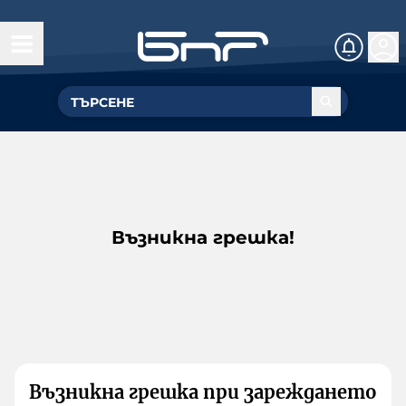
Възникна грешка!
Възникна грешка при зареждането