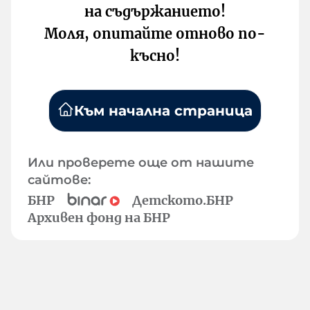
на съдържанието!
Моля, опитайте отново по-
късно!
Към начална страница
Или проверете още от нашите
сайтове:
БНР
Детското.БНР
Архивен фонд на БНР