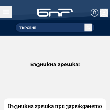
Възникна грешка!
Възникна грешка при зареждането