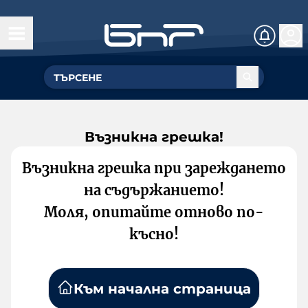
Възникна грешка!
Възникна грешка при зареждането
на съдържанието!
Моля, опитайте отново по-
късно!
Към начална страница