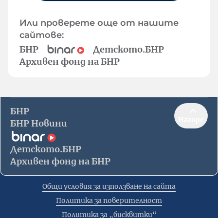
Или проверете още от нашите
сайтове:
БНР
Детското.БНР
Архивен фонд на БНР
БНР
Нагоре
БНР Новини
Детското.БНР
Архивен фонд на БНР
Общи условия за използване на сайта
Политика за поверителност
Политика за „бисквитки“