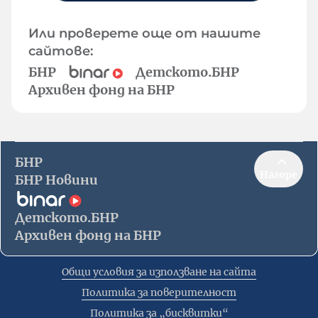
Или проверете още от нашите
сайтове:
БНР
Детското.БНР
Архивен фонд на БНР
БНР
Нагоре
БНР Новини
Детското.БНР
Архивен фонд на БНР
Общи условия за използване на сайта
Политика за поверителност
Политика за „бисквитки“