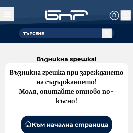
Възникна грешка!
Възникна грешка при зареждането
на съдържанието!
Моля, опитайте отново по-
късно!
Към начална страница