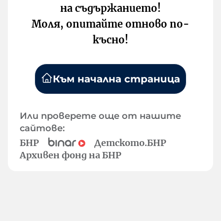
на съдържанието!
Моля, опитайте отново по-
късно!
Към начална страница
Или проверете още от нашите
сайтове:
БНР
Детското.БНР
Архивен фонд на БНР