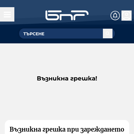
Възникна грешка!
Възникна грешка при зареждането