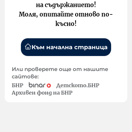
на съдържанието!
Моля, опитайте отново по-
късно!
Към начална страница
Или проверете още от нашите
сайтове:
БНР
Детското.БНР
Архивен фонд на БНР