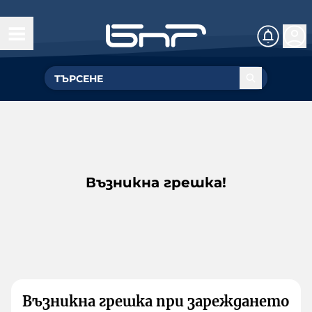
Възникна грешка!
Възникна грешка при зареждането