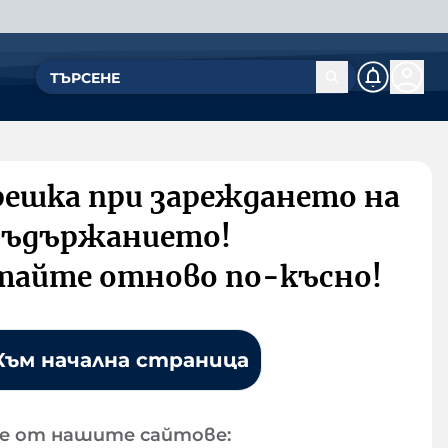
решка при зареждането на
съдържанието!
тайте отново по-късно!
Към начална страница
е от нашите сайтове: