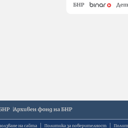
БНР
Дет
БНР
Архивен фонд на БНР
ползване на сайта
Политика за поверителност
Полит