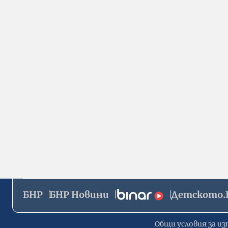
БНР
БНР Новини
Детското.
Общи условия за из