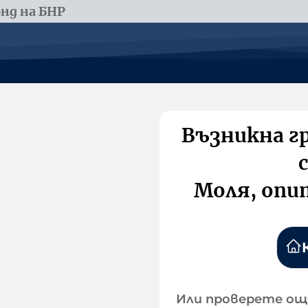
нд на БНР
Възникна г
Моля, опи
Или проверете ощ