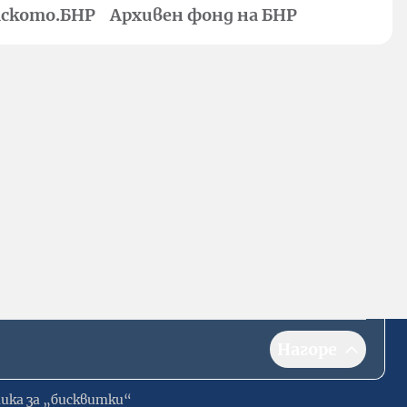
ското.БНР
Архивен фонд на БНР
Нагоре
ика за „бисквитки“