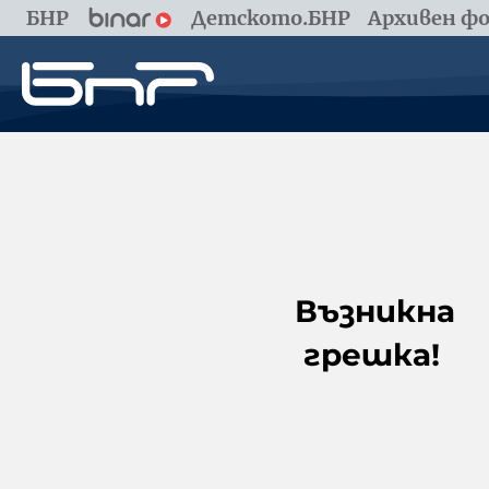
БНР
Детското.БНР
Архивен фо
Възникна
грешка!