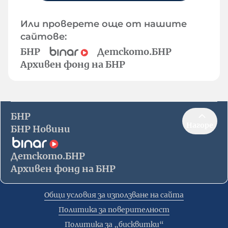
Или проверете още от нашите
сайтове:
БНР
Детското.БНР
Архивен фонд на БНР
БНР
Нагоре
БНР Новини
Детското.БНР
Архивен фонд на БНР
Общи условия за използване на сайта
Политика за поверителност
Политика за „бисквитки“