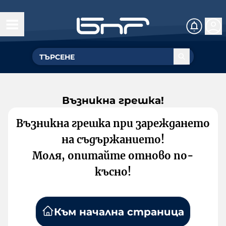
Възникна грешка!
Възникна грешка при зареждането
на съдържанието!
Моля, опитайте отново по-
късно!
Към начална страница