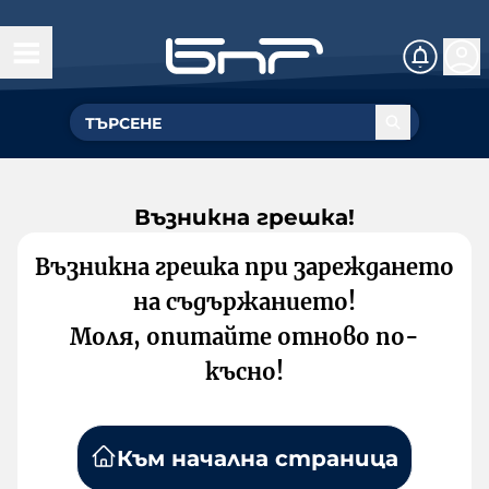
Възникна грешка!
Възникна грешка при зареждането
на съдържанието!
Моля, опитайте отново по-
късно!
Към начална страница