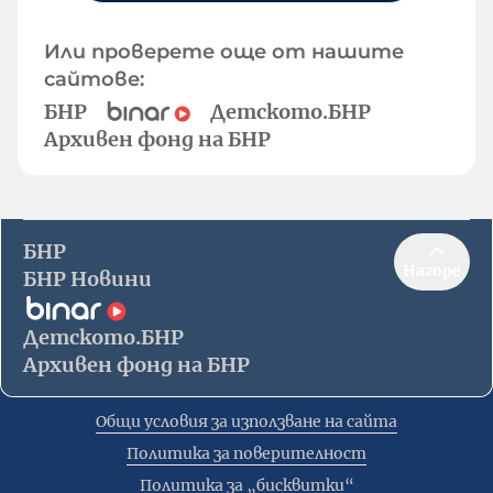
Или проверете още от нашите
сайтове:
БНР
Детското.БНР
Архивен фонд на БНР
БНР
Нагоре
БНР Новини
Детското.БНР
Архивен фонд на БНР
Общи условия за използване на сайта
Политика за поверителност
Политика за „бисквитки“