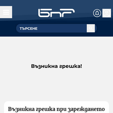
Възникна грешка!
Възникна грешка при зареждането