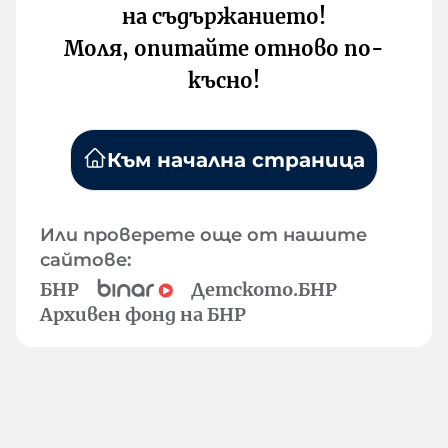
на съдържанието!
Моля, опитайте отново по-
късно!
Към начална страница
Или проверете още от нашите
сайтове:
БНР
Детското.БНР
Архивен фонд на БНР