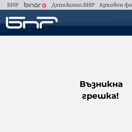
БНР
Детското.БНР
Архивен фо
Възникна
грешка!