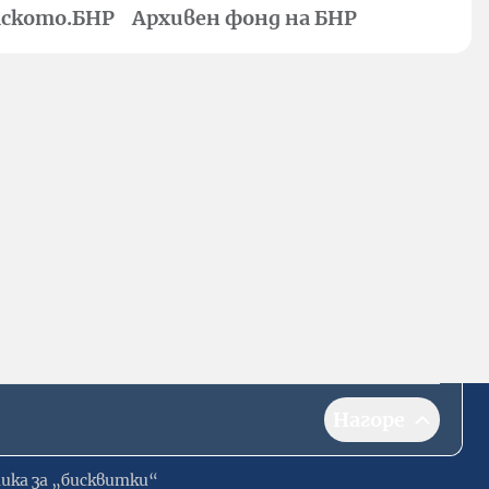
ското.БНР
Архивен фонд на БНР
Нагоре
ика за „бисквитки“