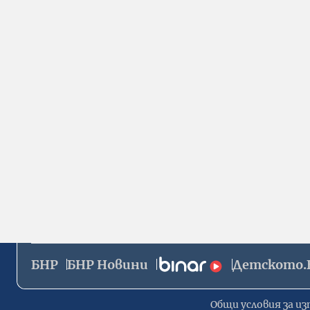
БНР
БНР Новини
Детското.
Общи условия за из