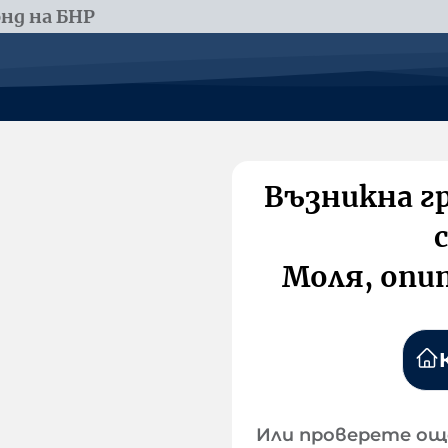
нд на БНР
Възникна г
Моля, опи
Или проверете ощ