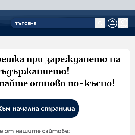
решка при зареждането на
съдържанието!
тайте отново по-късно!
Към начална страница
е от нашите сайтове: