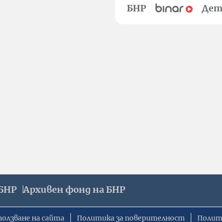
БНР
Дет
БНР
Архивен фонд на БНР
ползване на сайта
Политика за поверителност
Полит