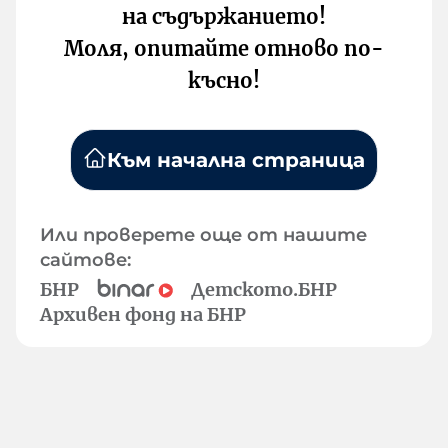
на съдържанието!
Моля, опитайте отново по-
късно!
Към начална страница
Или проверете още от нашите
сайтове:
БНР
Детското.БНР
Архивен фонд на БНР