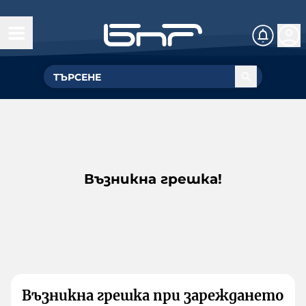
Възникна грешка!
Възникна грешка при зареждането