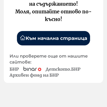
на съдържанието!
Моля, опитайте отново по-
късно!
Към начална страница
Или проверете още от нашите
сайтове:
БНР
Детското.БНР
Архивен фонд на БНР