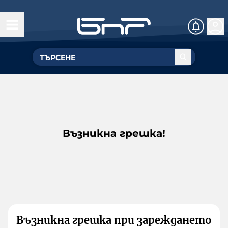
Възникна грешка!
Възникна грешка при зареждането