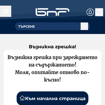
Възникна грешка!
Възникна грешка при зареждането
на съдържанието!
Моля, опитайте отново по-
късно!
Към начална страница