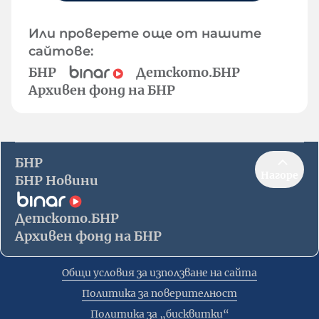
Или проверете още от нашите
сайтове:
БНР
Детското.БНР
Архивен фонд на БНР
БНР
Нагоре
БНР Новини
Детското.БНР
Архивен фонд на БНР
Общи условия за използване на сайта
Политика за поверителност
Политика за „бисквитки“