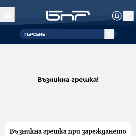
Възникна грешка!
Възникна грешка при зареждането