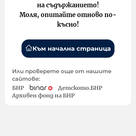
на съдържанието!
Моля, опитайте отново по-
късно!
Към начална страница
Или проверете още от нашите
сайтове:
БНР
Детското.БНР
Архивен фонд на БНР