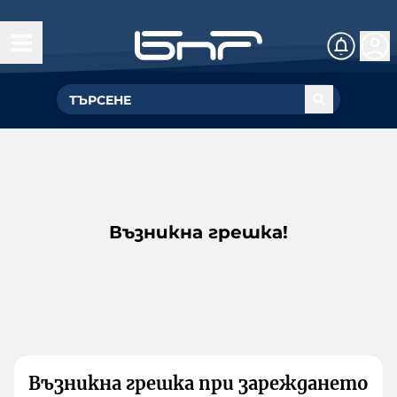
Възникна грешка!
Възникна грешка при зареждането