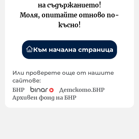
на съдържанието!
Моля, опитайте отново по-
късно!
Към начална страница
Или проверете още от нашите
сайтове:
БНР
Детското.БНР
Архивен фонд на БНР