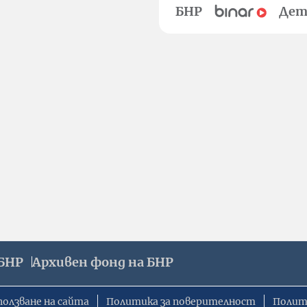
БНР
Дет
БНР
Архивен фонд на БНР
ползване на сайта
Политика за поверителност
Полит