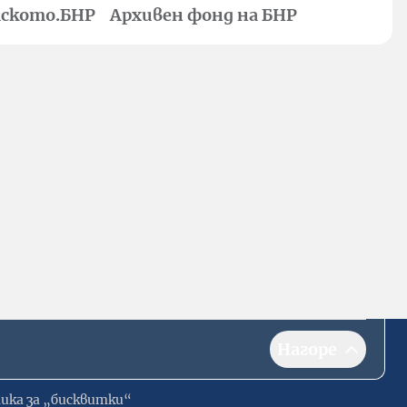
ското.БНР
Архивен фонд на БНР
Нагоре
ика за „бисквитки“