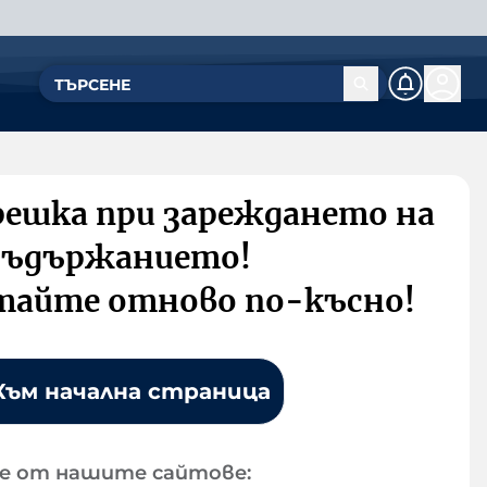
решка при зареждането на
съдържанието!
тайте отново по-късно!
Към начална страница
е от нашите сайтове: