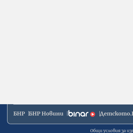
БНР
БНР Новини
Детското.
Общи условия за из