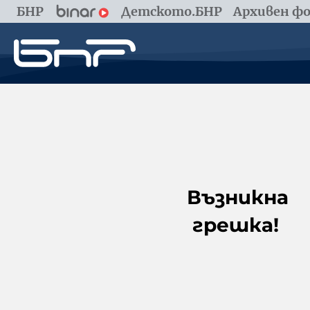
БНР
Детското.БНР
Архивен фо
Възникна
грешка!