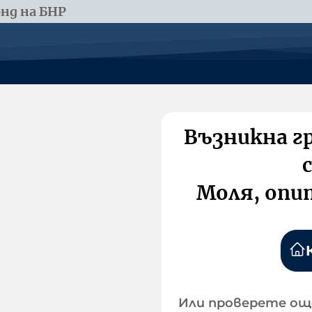
нд на БНР
Възникна г
Моля, опи
Или проверете ощ