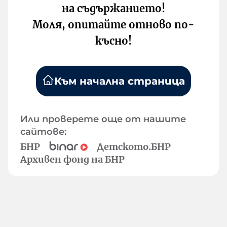
на съдържанието!
Моля, опитайте отново по-
късно!
Към начална страница
Или проверете още от нашите
сайтове:
БНР
Детското.БНР
Архивен фонд на БНР