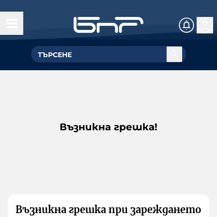
Възникна грешка!
Възникна грешка при зареждането