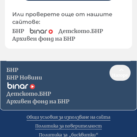
Или проверете още от нашите
сайтове:
БНР
Детското.БНР
Архивен фонд на БНР
БНР
Нагоре
БНР Новини
Детското.БНР
Архивен фонд на БНР
Общи условия за използване на сайта
Политика за поверителност
Политика за „бисквитки“