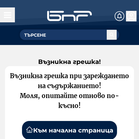
Възникна грешка!
Възникна грешка при зареждането
на съдържанието!
Моля, опитайте отново по-
късно!
Към начална страница